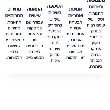
מקצועיות
השקעה
ומיומנות
אמינות
התאמה
מחירים
באיכות
התמחות
ואחריות
אישית
תחרותיים
וניסיון של
שימוש
הבטחת
עבודה עם
התאמת
שנים רבות
בחומרים
אמינות
כל לקוח
מחירים
בספק
וטכניקות
ואחריות על
והתאמה
תחרותיים
שירותי
מתקדמות
העבודה,
של
המאפשרים
ניקיון
למתן
עם דגש על
השירותים
גמישות
ואחזקה
שירות
שביעות
לצרכיו
כלפי
ברמה
מדויק
רצון הלקוח.
הספציפיים
הלקוחות.
הגבוהה
ואיכותי.
ביותרח.